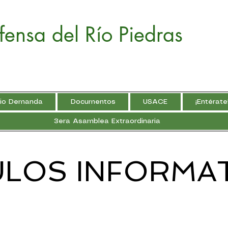
fensa del Río Piedras
rio Demanda
Documentos
USACE
¡Entérate
3era Asamblea Extraordinaria
ULOS INFORMA